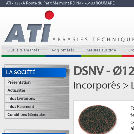
ATI - 1337A Route du Petit Melmont RD N47 76480 ROUMARE
Outils diamantés
Agglomérés
Meules sur tige
Br
DSNV - Ø1
LA SOCIÉTÉ
Incorporés > 
Présentation
Actualités
Infos Livraisons
Infos Paiement
D
f
Conditions Générales
c
a