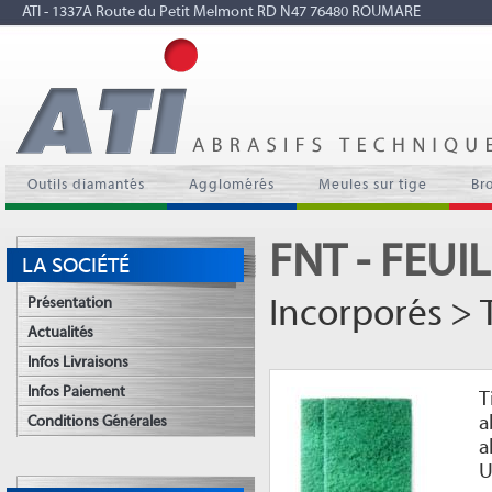
ATI - 1337A Route du Petit Melmont RD N47 76480 ROUMARE
Outils diamantés
Agglomérés
Meules sur tige
Br
FNT - FEU
LA SOCIÉTÉ
Incorporés > T
Présentation
Actualités
Infos Livraisons
Infos Paiement
T
a
Conditions Générales
a
U