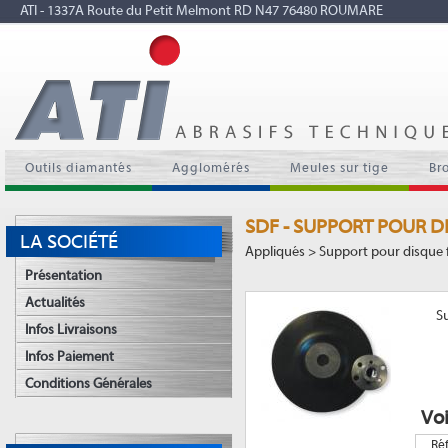
ATI - 1337A Route du Petit Melmont RD N47 76480 ROUMARE
Outils diamantés
Agglomérés
Meules sur tige
Br
SDF - SUPPORT POUR D
LA SOCIÉTÉ
Appliqués > Support pour disque 
Présentation
Actualités
Su
Infos Livraisons
Infos Paiement
Conditions Générales
Voi
Ré